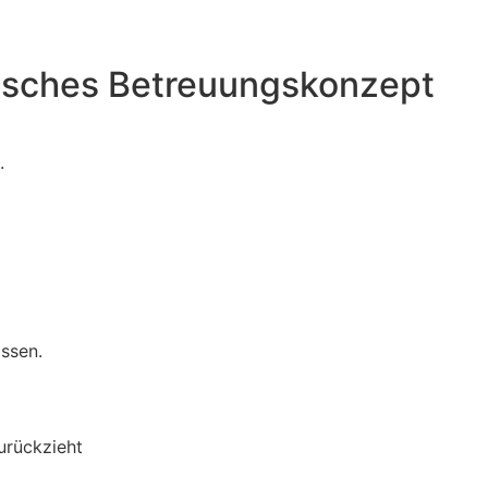
gisches Betreuungskonzept
.
ssen.
urückzieht