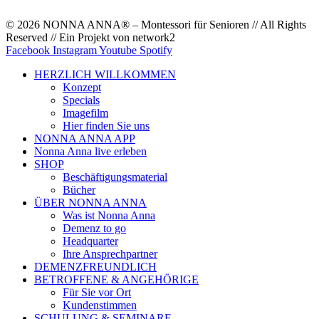
© 2026 NONNA ANNA® – Montessori für Senioren // All Rights
Reserved // Ein Projekt von network2
Facebook
Instagram
Youtube
Spotify
HERZLICH WILLKOMMEN
Konzept
Specials
Imagefilm
Hier finden Sie uns
NONNA ANNA APP
Nonna Anna live erleben
SHOP
Beschäftigungsmaterial
Bücher
ÜBER NONNA ANNA
Was ist Nonna Anna
Demenz to go
Headquarter
Ihre Ansprechpartner
DEMENZFREUNDLICH
BETROFFENE & ANGEHÖRIGE
Für Sie vor Ort
Kundenstimmen
SCHULUNG & SEMINARE